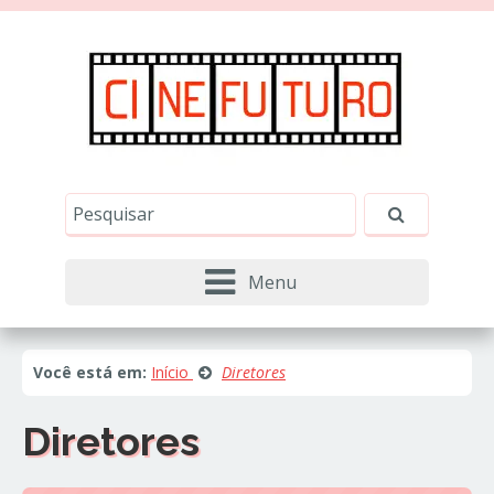
Este site usa cookies e outras tecnologias similares
para lembrar e entender como você usa nosso
site, analisar seu uso de nossos produtos e
Eu aceito
serviços, ajudar com nossos esforços de
marketing e fornecer conteúdo de terceiros. Leia
mais em
Política de Cookies e Privacidade
.
Menu
Você está em:
Início
Diretores
Diretores