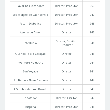
Pavor nos Bastidores
Diretor, Produtor
1950
Sob o Signo de Capricórnio
Diretor, Produtor
1949
Festim Diabólico
Diretor, Produtor
1948
Agonia de Amor
Diretor
1947
Diretor, Escritor,
Interlúdio
1946
Produtor
Quando Fala o Coração
Diretor
1945
Aventure Malgache
Diretor
1944
Bon Voyage
Diretor
1944
Um Barco e Nove Destinos
Diretor
1944
A Sombra de uma Dúvida
Diretor
1943
Sabotador
Diretor, Escritor
1942
Suspeita
Diretor, Produtor
1941