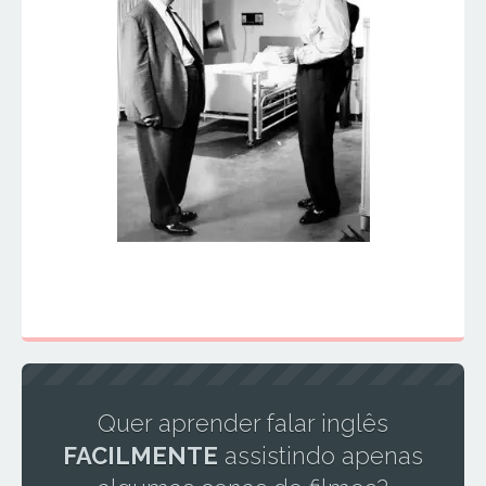
Quer aprender falar inglês
FACILMENTE
assistindo apenas