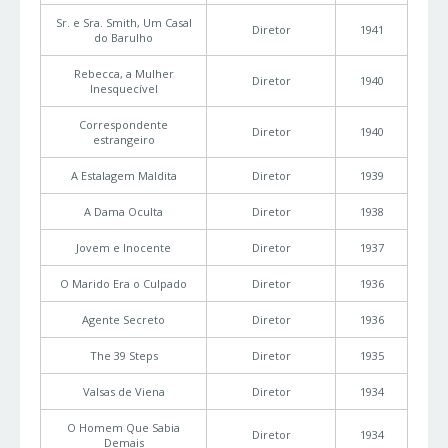
Sr. e Sra. Smith, Um Casal
Diretor
1941
do Barulho
Rebecca, a Mulher
Diretor
1940
Inesquecível
Correspondente
Diretor
1940
estrangeiro
A Estalagem Maldita
Diretor
1939
A Dama Oculta
Diretor
1938
Jovem e Inocente
Diretor
1937
O Marido Era o Culpado
Diretor
1936
Agente Secreto
Diretor
1936
The 39 Steps
Diretor
1935
Valsas de Viena
Diretor
1934
O Homem Que Sabia
Diretor
1934
Demais