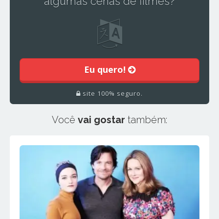
algumas cenas de filmes?
Eu quero!
site 100% seguro.
Você
vai gostar
também: