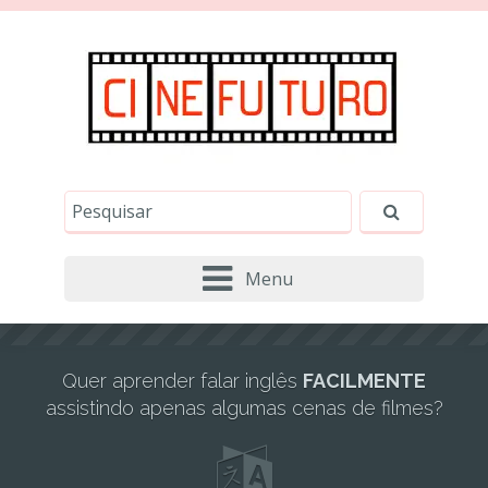
Este site usa cookies e outras tecnologias similares
para lembrar e entender como você usa nosso
site, analisar seu uso de nossos produtos e
Eu aceito
serviços, ajudar com nossos esforços de
marketing e fornecer conteúdo de terceiros. Leia
mais em
Política de Cookies e Privacidade
.
Menu
Quer aprender falar inglês
FACILMENTE
assistindo apenas algumas cenas de filmes?