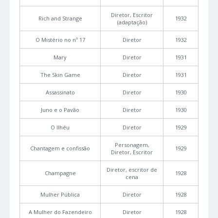
Diretor, Escritor
Rich and Strange
1932
(adaptação)
O Mistério no nº 17
Diretor
1932
Mary
Diretor
1931
The Skin Game
Diretor
1931
Assassinato
Diretor
1930
Juno e o Pavão
Diretor
1930
O Ilhéu
Diretor
1929
Personagem,
Chantagem e confissão
1929
Diretor, Escritor
Diretor, escritor de
Champagne
1928
cena
Mulher Pública
Diretor
1928
A Mulher do Fazendeiro
Diretor
1928